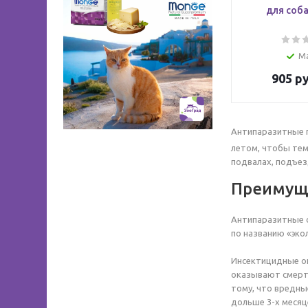
для соба
М
905
ру
Антипаразитные п
летом, чтобы тем
подвалах, подъез
Преимуще
Антипаразитные 
по названию «эко
Инсектицидные о
оказывают смерто
тому, что вредны
дольше 3-х месяц