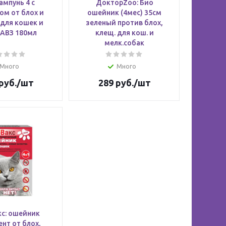
мпунь 4 с
ДокторZoo: Био
ом от блох и
ошейник (4мес) 35см
для кошек и
зеленый против блох,
 АВЗ 180мл
клещ. для кош. и
мелк.собак
Много
Много
руб.
/шт
289
руб.
/шт
с: ошейник
нт от блох,