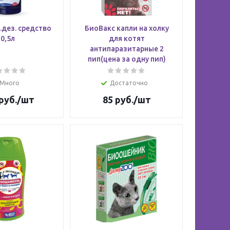
.дез. средство
БиоВакс капли на холку
0,5л
для котят
антипаразитарные 2
пип(цена за одну пип)
Много
Достаточно
руб.
/шт
85
руб.
/шт