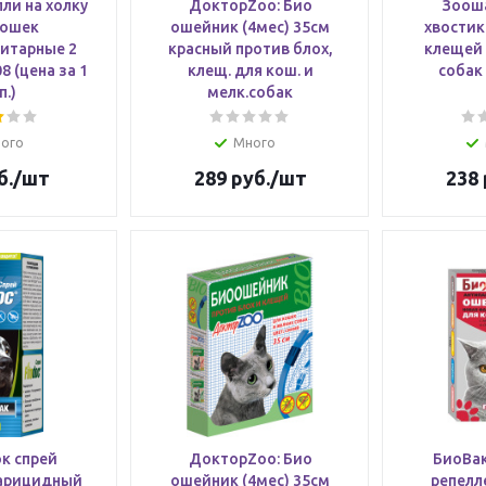
ли на холку
ДокторZoo: Био
Зооша
кошек
ошейник (4мес) 35см
хвостик
итарные 2
красный против блох,
клещей 
8 (цена за 1
клещ. для кош. и
собак
п.)
мелк.собак
ого
Много
б.
/шт
289
руб.
/шт
238
к спрей
ДокторZoo: Био
БиоВак
арицидный
ошейник (4мес) 35см
репелле