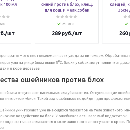
к 100 мл
синий против блох, клещ.
клещей, к
для кош. и мелк.собак
35см 
ало
Много
б.
/шт
289
руб.
/шт
260
репараты – это неотъемлемая часть ухода за питомцем. Обрабатыват
0
пературы на улице была выше 5
С. Блохи у собак могут появиться даж
дах и в коре деревьев.
ства ошейников против блох
ошейники отпугивают насекомых или убивают их. Отпугивающие ошейн
логичные» или «био». Такой вид ошейников подойдет для профилактик
шейники уничтожают уже имеющихся паразитов на теле животного. Ин
носное воздействие на блох. У ошейников есть весомый недостаток -
е конденсаты накапливаются в коже животного и поступают в кровь. П
ев.