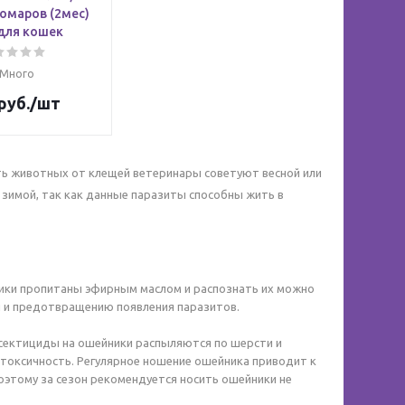
омаров (2мес)
для кошек
Много
руб.
/шт
ь животных от клещей ветеринары советуют весной или
е зимой, так как данные паразиты способны жить в
ики пропитаны эфирным маслом и распознать их можно
и и предотвращению появления паразитов.
сектициды на ошейники распыляются по шерсти и
 токсичность. Регулярное ношение ошейника приводит к
оэтому за сезон рекомендуется носить ошейники не