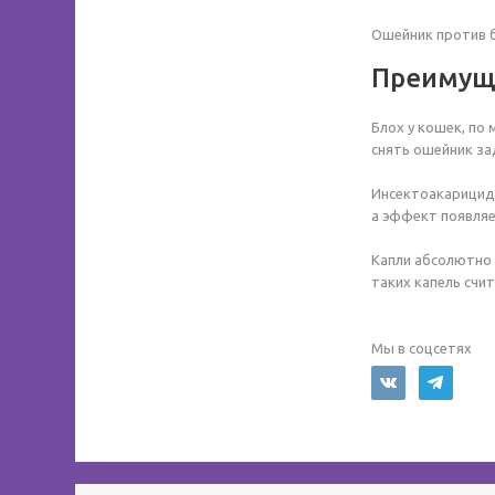
Ошейник против б
Преимущ
Блох у кошек, по
снять ошейник за
Инсектоакарицид 
а эффект появляе
Капли абсолютно 
таких капель счит
Мы в соцсетях