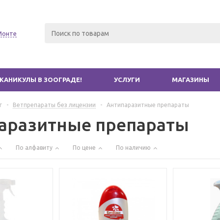
Монте
КАНИКУЛЫ В ЗООГРАДЕ!
УСЛУГИ
МАГАЗИНЫ
г
-
Ветпрепараты без лицензии
-
Антипаразитные препараты
аразитные препараты
По алфавиту
По цене
По наличию