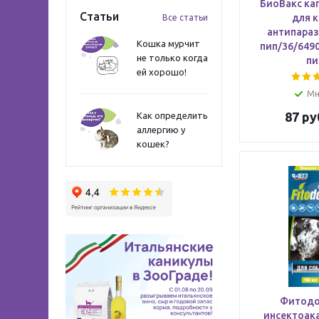
БиоВакс кап
Статьи
для 
Все статьи
антипараз
Кошка мурчит
пип/36/6490
не только когда
пи
ей хорошо!
Мн
87
ру
Как определить
аллергию у
кошек?
Фитодо
инсектоак