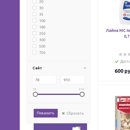
20
30
35
100
180
Лайна МС пи
250
0,7
300
500
750
Дост
Сайт
600
ру
78
910
Сбросить