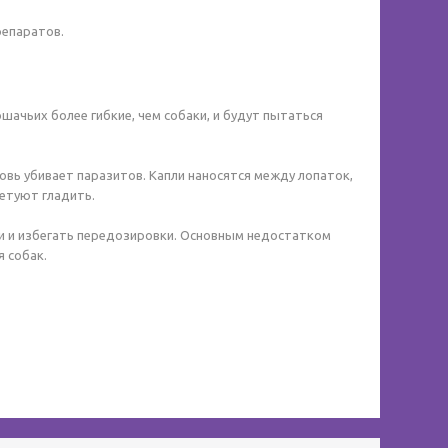
репаратов.
шачьих более гибкие, чем собаки, и будут пытаться
овь убивает паразитов. Капли наносятся между лопаток,
ветуют гладить.
и и избегать передозировки. Основным недостатком
я собак.