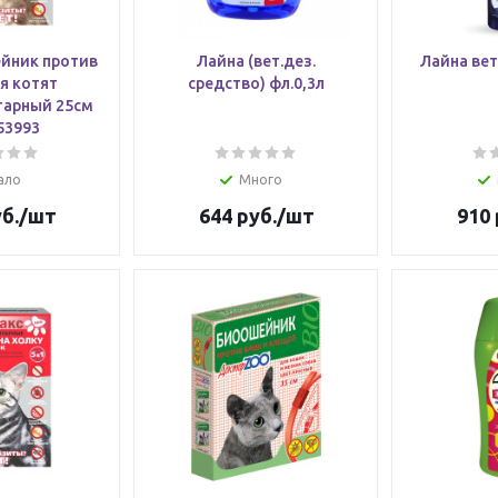
йник против
Лайна (вет.дез.
Лайна вет
я котят
средство) фл.0,3л
тарный 25см
 53993
ало
Много
б.
/шт
644
руб.
/шт
910