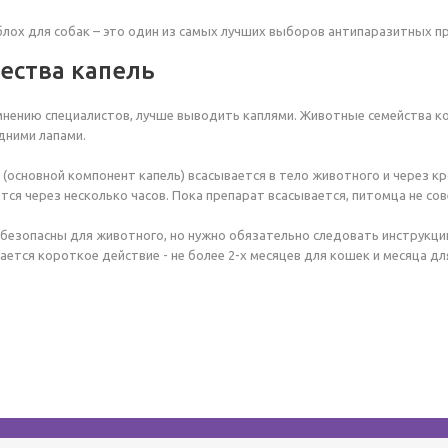
лох для собак – это один из самых лучших выборов антипаразитных п
ества капель
 мнению специалистов, лучше выводить каплями. Животные семейства ко
дними лапами.
(основной компонент капель) всасывается в тело животного и через кр
тся через несколько часов. Пока препарат всасывается, питомца не со
безопасны для животного, но нужно обязательно следовать инструкци
ается короткое действие - не более 2-х месяцев для кошек и месяца дл