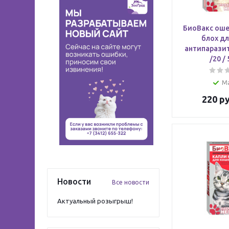
БиоВакс оше
блох дл
антипарази
/20 /
М
220
ру
Новости
Все новости
Актуальный розыгрыш!