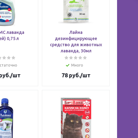
МС лаванда
Лайна
ей) 0,75 л
дезинфицирующее
средство для животных
лаванда, 30мл
статочно
Много
руб.
/шт
78
руб.
/шт