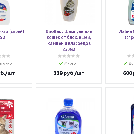
хта (спрей)
БиоВакс Шампунь для
Лайна 
5 л
кошек от блох, вшей,
(спр
клещей и власоедов
250мл
аточно
Много
До
б.
/шт
339
руб.
/шт
600