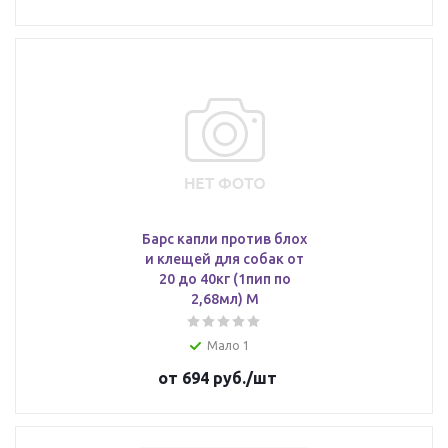
Барс капли против блох
и клещей для собак от
20 до 40кг (1пип по
2,68мл) М
Мало 1
от
694 руб.
/шт