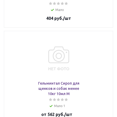
Мало
404
руб.
/шт
Гельминтал Сироп для
щенков и собак менее
10кг 10мл М
Мало 1
от
562 руб.
/шт