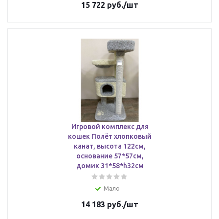
15 722
руб.
/шт
Игровой комплекс для
кошек Полёт хлопковый
канат, высота 122см,
основание 57*57см,
домик 31*58*h32см
Мало
14 183
руб.
/шт