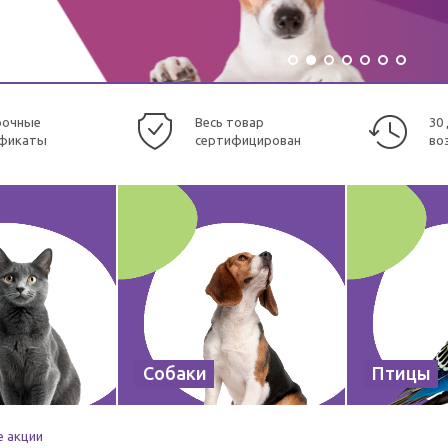
рочные
Весь товар
30
фикаты
сертифицирован
во
Собаки
Птицы
е акции