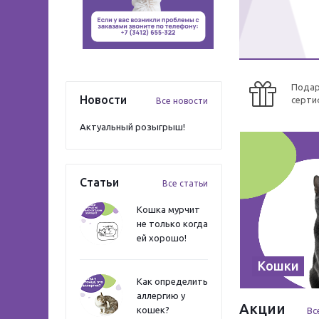
Пода
Новости
серти
Все новости
Актуальный розыгрыш!
Статьи
Все статьи
Кошка мурчит
не только когда
ей хорошо!
Кошки
Как определить
аллергию у
Акции
кошек?
Вс