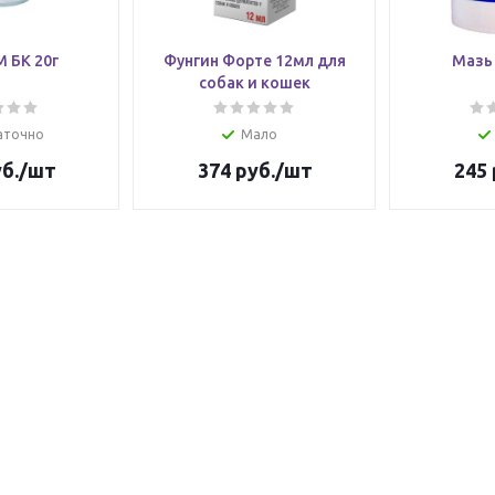
 БК 20г
Фунгин Форте 12мл для
Мазь 
собак и кошек
аточно
Мало
б.
/шт
374
руб.
/шт
245