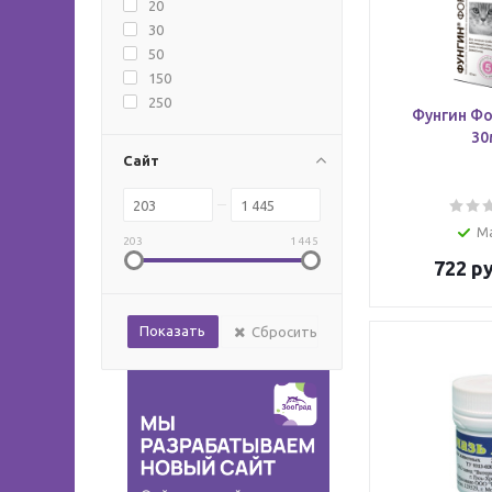
20
30
50
150
250
Фунгин Фо
30
Сайт
М
203
1 445
722
ру
Сбросить