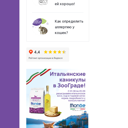
ей хорошо!
Как определить
аллергию у
кошек?