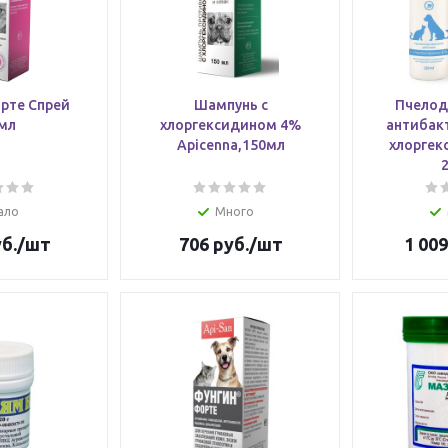
рте Спрей
Шампунь с
Пчелод
мл
хлоргексидином 4%
антибак
Apicenna,150мл
хлоргек
ало
Много
б.
/шт
706
руб.
/шт
1 009