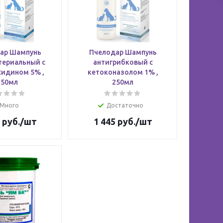
ар Шампунь
Пчелодар Шампунь
териальный с
антигрибковый с
сидином 5% ,
кетоконазолом 1% ,
250мл
250мл
Много
Достаточно
руб.
/шт
1 445
руб.
/шт