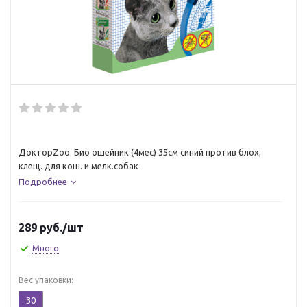
ДокторZoo: Био ошейник (4мес) 35см синий против блох,
клещ. для кош. и мелк.собак
Подробнее
289
руб.
/шт
Много
Вес упаковки:
30