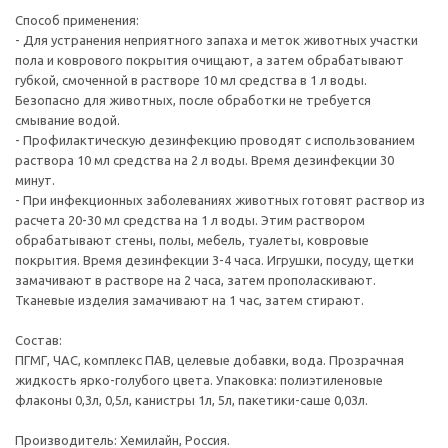
Способ применения:
- Для устранения неприятного запаха и меток животных участки
пола и коврового покрытия очищают, а затем обрабатывают
губкой, смоченной в растворе 10 мл средства в 1 л воды.
Безопасно для животных, после обработки не требуется
смывание водой.
- Профилактическую дезинфекцию проводят с использованием
раствора 10 мл средства на 2 л воды. Время дезинфекции 30
минут.
- При инфекционных заболеваниях животных готовят раствор из
расчета 20-30 мл средства на 1 л воды. Этим раствором
обрабатывают стены, полы, мебель, туалеты, ковровые
покрытия. Время дезинфекции 3-4 часа. Игрушки, посуду, щетки
замачивают в растворе на 2 часа, затем прополаскивают.
Тканевые изделия замачивают на 1 час, затем стирают.
Состав:
ПГМГ, ЧАС, комплекс ПАВ, целевые добавки, вода. Прозрачная
жидкость ярко-голубого цвета. Упаковка: полиэтиленовые
флаконы 0,3л, 0,5л, канистры 1л, 5л, пакетики-саше 0,03л.
Производитель: Хемилайн, Россия.