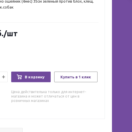
о ошейник (4мес) 35см зеленый против блох, клещ.
лк.собак
.
/шт
В корзину
Купить в 1 клик
Цена действительна только для интернет-
магазина и может отличаться от цен в
розничных магазинах