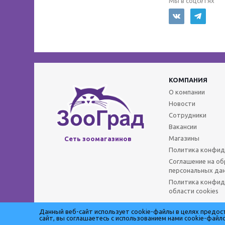
Мы в соцсетях
КОМПАНИЯ
О компании
Новости
Сотрудники
Вакансии
Магазины
Сеть зоомагазинов
Политика конфид
Соглашение на о
персональных да
Политика конфид
области cookies
Данный веб-сайт использует cookie-файлы в целях предо
сайт, вы соглашаетесь с использованием нами cookie-фай
©️Зооград 2026