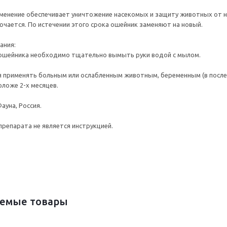
енение обеспечивает уничтожение насекомых и защиту животных от ни
ючается. По истечении этого срока ошейник заменяют на новый.
ания:
 ошейника необходимо тщательно вымыть руки водой с мылом.
 применять больным или ослабленным животным, беременным (в после
ложе 2-х месяцев.
ауна, Россия.
препарата не является инструкцией.
емые товары