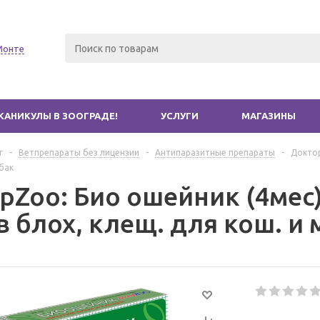
Монте
КАНИКУЛЫ В ЗООГРАДЕ!
УСЛУГИ
МАГАЗИНЫ
г
-
Ветпрепараты без лицензии
-
Антипаразитные препараты
-
Доктор
обак
рZoo: Био ошейник (4мес
 блох, клещ. для кош. и 