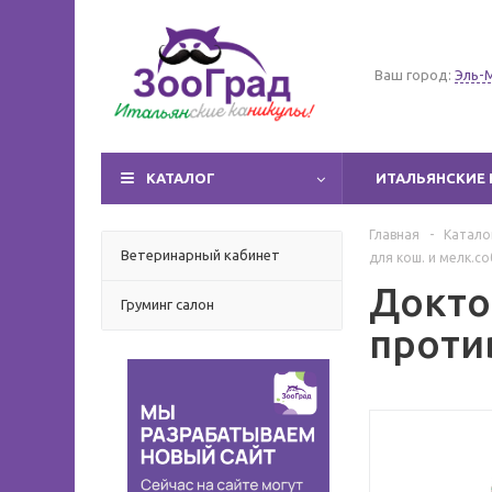
Ваш город:
Эль-
КАТАЛОГ
ИТАЛЬЯНСКИЕ 
Главная
-
Катало
Ветеринарный кабинет
для кош. и мелк.с
Докто
Груминг салон
против