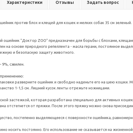
Характеристики
Отзывы
Задать вопрос
ейник против блох и клещей для кошек и мелких собак 35 см зеленый.
 ошейник "Доктор ZOO" предназначен для борьбы с блохами, клещами
ен на основе природного репеллента - масла герани, постоянное выдел
ежную и безопасную защиту животного.
– 9%, сэвилен.
 применению:
паковки разверните ошейник и свободно наденьте его на шею кошки.
анство 1-1,5 см. Лишний кусок ленты отрежьте ножницами.
сной застежкой, которая разработана специально для активных кошек.
ама отстегнется от пряжки. После этого пряжку можно снова присоедин
ство, постепенно выделяющееся с поверхности ошейника, равномерно
мо носить постоянно. Его использование не сказывается на жизненной 