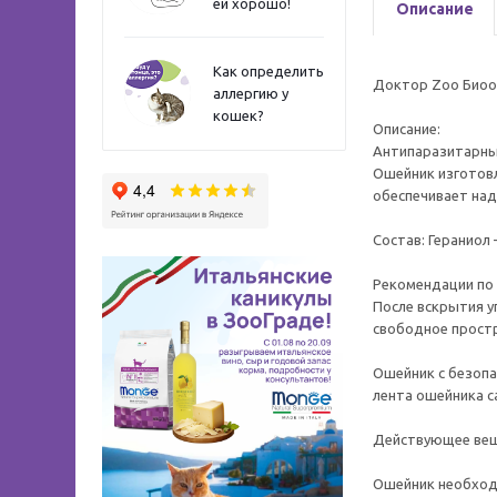
ей хорошо!
Описание
Как определить
Доктор Zoo Биоош
аллергию у
кошек?
Описание:
Антипаразитарный
Ошейник изготовл
обеспечивает над
Состав: Гераниол 
Рекомендации по
После вскрытия у
свободное простр
Ошейник с безопа
лента ошейника с
Действующее веще
Ошейник необходи