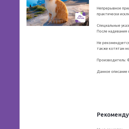
Непрерывное прим
практически искл
Специальные указ
После надевания
Не рекомендуется
также котятам мо
Производитель: Ф
Данное описание 
Рекоменду