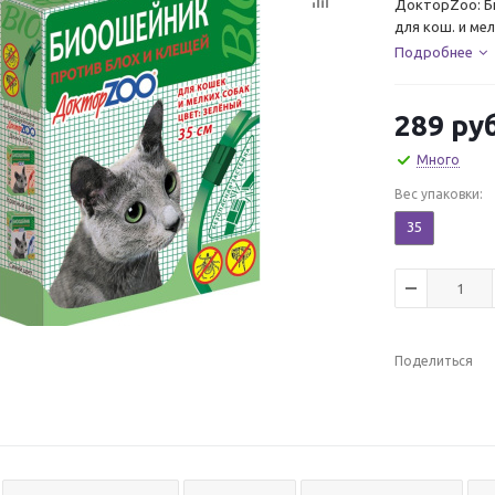
ДокторZoo: Би
для кош. и ме
Подробнее
289
руб
Много
Вес упаковки:
35
Поделиться