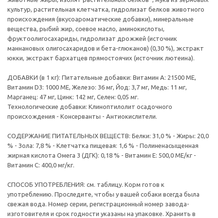
культур, растительная клетчатка, гидролизат белков животного
происхождения (вкусоароматические добавки), минеральные
вещества, рыбий жир, соевое масло, аминокислоты,
фруктоолигосахариды, гидролизат дрожжей (источник
мaннановых олигосахаридов и бета-глюканов) (0,30 %), экстракт
юкки, экстракт бархатцев прямостоячих (источник лютеина).
ДОБАВКИ (в 1 кг): Питательные добавки: Витамин A: 21500 ME,
Витамин D3: 1000 ME, Железо: 36 мг, Йод: 3,7 мг, Медь: 11 мг,
Марганец: 47 мг, Цинк: 142 мг, Ceлeн: 0,05 мг.
Технологические добавки: Клиноптилолит осадочного
происхождения - Консерванты - Антиокислители.
СОДЕРЖАНИЕ ПИТАТЕЛЬНЫХ ВЕЩЕСТВ: Белки: 31,0 % - Жиры: 20,0
% - Зола: 7,8 % - Клетчатка пищевая: 1,6 % - Полиненасыщенная
жирная кислота Омега 3 (ДГК): 0,18 % - Витамин E: 500,0 ME/кг -
Витамин C: 400,0 мг/кг.
СПОСОБ УПОТРЕБЛЕНИЯ: см. таблицу. Корм готов к
употреблению. Проследите, чтобы у вашей собаки всегда была
свежая вода. Номер серии, регистрационный номер завода-
изготовителя и срок годности указаны на упаковке. Хранить в