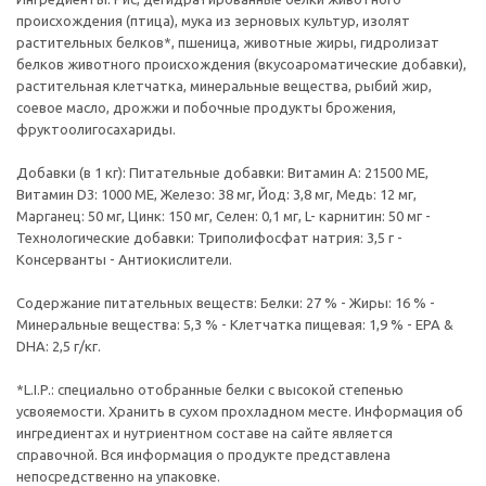
происхождения (птица), мука из зерновых культур, изолят
растительных белков*, пшеница, животные жиры, гидролизат
белков животного происхождения (вкусоароматические добавки),
растительная клетчатка, минеральные вещества, рыбий жир,
соевое масло, дрожжи и побочные продукты брожения,
фруктоолигосахариды.
Добавки (в 1 кг): Питательные добавки: Витамин A: 21500 ME,
Витамин D3: 1000 ME, Железо: 38 мг, Йод: 3,8 мг, Медь: 12 мг,
Марганец: 50 мг, Цинк: 150 мг, Ceлeн: 0,1 мг, L- карнитин: 50 мг -
Технологические добавки: Триполифосфат натрия: 3,5 г -
Консерванты - Антиокислители.
Содержание питательных веществ: Белки: 27 % - Жиры: 16 % -
Минеральные вещества: 5,3 % - Клетчатка пищевая: 1,9 % - EPA &
DHA: 2,5 г/кг.
*L.I.P.: специально отобранные белки с высокой степенью
усвояемости. Хранить в сухом прохладном месте. Информация об
ингредиентах и нутриентном составе на сайте является
справочной. Вся информация о продукте представлена
непосредственно на упаковке.