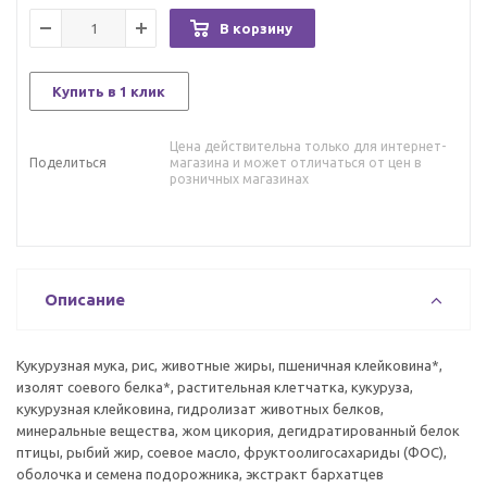
В корзину
Купить в 1 клик
Цена действительна только для интернет-
Поделиться
магазина и может отличаться от цен в
розничных магазинах
Описание
Кукурузная мука, рис, животные жиры, пшеничная клейковина*,
изолят соевого белка*, растительная клетчатка, кукуруза,
кукурузная клейковина, гидролизат животных белков,
минеральные вещества, жом цикория, дегидратированный белок
птицы, рыбий жир, соевое масло, фруктоолигосахариды (ФОС),
оболочка и семена подорожника, экстракт бархатцев