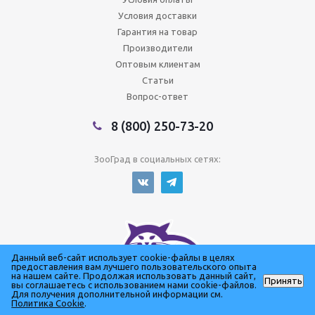
Условия доставки
Гарантия на товар
Производители
Оптовым клиентам
Статьи
Вопрос-ответ
8 (800) 250-73-20
ЗооГрад в социальных сетях:
Данный веб-сайт использует cookie-файлы в целях
предоставления вам лучшего пользовательского опыта
на нашем сайте. Продолжая использовать данный сайт,
Принять
вы соглашаетесь с использованием нами cookie-файлов.
Для получения дополнительной информации см.
Сеть зоомагазинов
Политика Cookie
.
©️Зооград 2026