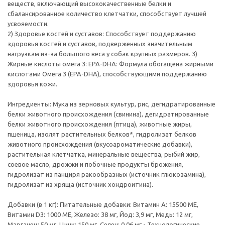
веществ, включающий высококачественные белки и
сбалансированное количество клетчатки, способствует лучшей
усвояемости.
2) Здоровье костей и суставов: Способствует поддержанию
здоровья костей и суставов, подверженных значительным
нагрузкам из-за большого веса у собак крупных размеров. 3)
Жирные кислоты омега 3: EPA-DHA: Формула обогащена жирными
кислотами Омега 3 (EPA-DHA), способствующими поддержанию
здоровья кожи.
Ингредиенты: Мука из зерновых культур, рис, дегидратированные
белки животного происхождения (свинина), дегидратированные
белки животного происхождения (птица), животные жиры,
пшеница, изолят растительных белков*, гидролизат белков
животного происхождения (вкусоароматические добавки),
растительная клетчатка, минеральные вещества, рыбий жир,
соевое масло, дрожжи и побочные продукты брожения,
гидролизат из панциря ракообразных (источник глюкозамина),
гидролизат из хряща (источник хондроитина).
Добавки (в 1 кг): Питательные добавки: Витамин A: 15500 ME,
Витамин D3: 1000 ME, Железо: 38 мг, Йод: 3,9 мг, Медь: 12 мг,
Марганец: 50 мг, Цинк: 150 мг, Ceлeн: 0,06 мг - Технологические