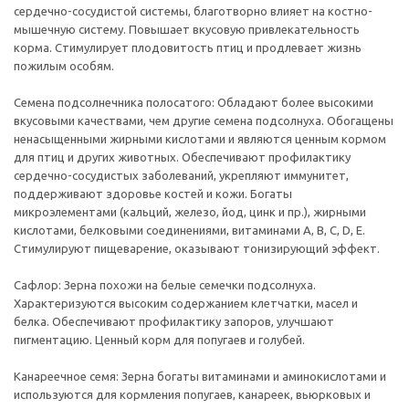
сердечно-сосудистой системы, благотворно влияет на костно-
мышечную систему. Повышает вкусовую привлекательность
корма. Стимулирует плодовитость птиц и продлевает жизнь
пожилым особям.
Семена подсолнечника полосатого: Обладают более высокими
вкусовыми качествами, чем другие семена подсолнуха. Обогащены
ненасыщенными жирными кислотами и являются ценным кормом
для птиц и других животных. Обеспечивают профилактику
сердечно-сосудистых заболеваний, укрепляют иммунитет,
поддерживают здоровье костей и кожи. Богаты
микроэлементами (кальций, железо, йод, цинк и пр.), жирными
кислотами, белковыми соединениями, витаминами А, В, С, D, Е.
Стимулируют пищеварение, оказывают тонизирующий эффект.
Сафлор: Зерна похожи на белые семечки подсолнуха.
Характеризуются высоким содержанием клетчатки, масел и
белка. Обеспечивают профилактику запоров, улучшают
пигментацию. Ценный корм для попугаев и голубей.
Канареечное семя: Зерна богаты витаминами и аминокислотами и
используются для кормления попугаев, канареек, вьюрковых и