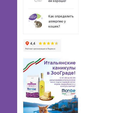
ей хорошо!
Как определить
аллергию у
кошек?