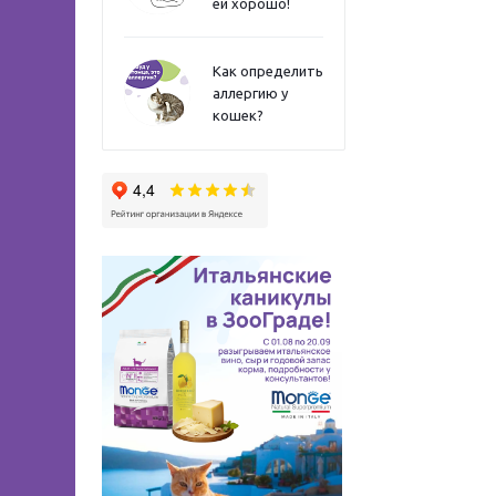
ей хорошо!
Как определить
аллергию у
кошек?