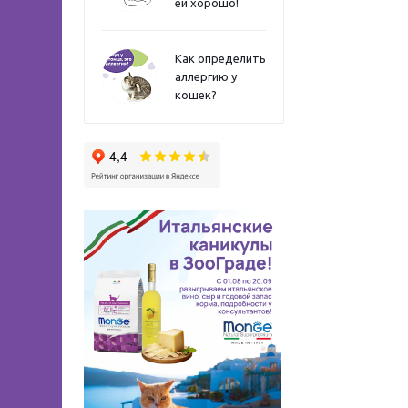
ей хорошо!
Как определить
аллергию у
кошек?