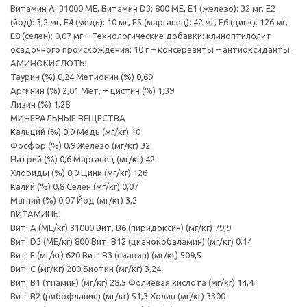
Витамин A: 31000 ME, Витамин D3: 800 ME, E1 (железо): 32 мг, E2
(йод): 3,2 мг, E4 (медь): 10 мг, E5 (марганец): 42 мг, E6 (цинк): 126 мг,
E8 (селен): 0,07 мг – Технологические добавки: клиноптилолит
осадочного происхождения: 10 г – консерванты – антиоксиданты.
АМИНОКИСЛОТЫ
Таурин (%) 0,24 Метионин (%) 0,69
Аргинин (%) 2,01 Мет. + цистин (%) 1,39
Лизин (%) 1,28
МИНЕРАЛЬНЫЕ ВЕЩЕСТВА
Кальций (%) 0,9 Медь (мг/кг) 10
Фосфор (%) 0,9 Железо (мг/кг) 32
Натрий (%) 0,6 Марганец (мг/кг) 42
Хлориды (%) 0,9 Цинк (мг/кг) 126
Калий (%) 0,8 Селен (мг/кг) 0,07
Магний (%) 0,07 Йод (мг/кг) 3,2
ВИТАМИНЫ
Вит. A (МЕ/кг) 31000 Вит. B6 (пиридоксин) (мг/кг) 79,9
Вит. D3 (МЕ/кг) 800 Вит. B12 (цианокобаламин) (мг/кг) 0,14
Вит. E (мг/кг) 620 Вит. B3 (ниацин) (мг/кг) 509,5
Вит. C (мг/кг) 200 Биотин (мг/кг) 3,24
Вит. B1 (тиамин) (мг/кг) 28,5 Фолиевая кислота (мг/кг) 14,4
Вит. B2 (рибофлавин) (мг/кг) 51,3 Холин (мг/кг) 3300