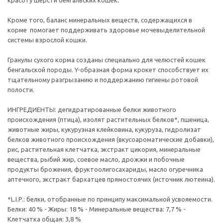
красоту шерсти бенгальских кошек.
Кроме того, баланс минеральных веществ, содержащихся в
корме помогает поддерживать здоровье мочевыделительной
системы взрослой кошки.
Гранулы сухого корма созданы специально для челюстей кошек
бенгальской породы. Y-образная форма крокет способствует их
тщательному разгрызанию и поддержанию гигиены ротовой
полости.
ИНГРЕДИЕНТЫ: дегидратированные белки животного
происхождения (птица), изолят растительных белков*, пшеница,
животные жиры, кукурузная клейковина, кукуруза, гидролизат
белков животного происхождения (вкусоароматические добавки),
рис, растительная клетчатка, экстракт цикория, минеральные
вещества, рыбий жир, соевое масло, дрожжи и побочные
продукты брожения, фруктоолигосахариды, масло огуречника
аптечного, экстракт бархатцев прямостоячих (источник лютеина).
*L.I.P.: белки, отобранные по принципу максимальной усвояемости.
Белки: 40 % - Жиры: 18 % - Минеральные вещества: 7,7 % -
Клетчатка общая: 3,8 %