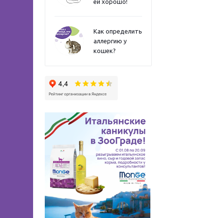
ей хорошо!
Как определить
аллергию у
кошек?