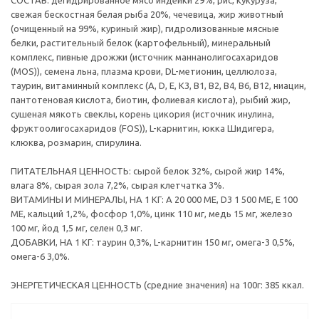
СОСТАВ: дегидрированное мясо индейки 29%, рис, кукуруза,
свежая бескостная белая рыба 20%, чечевица, жир животный
(очищенный на 99%, куриный жир), гидролизованные мясные
белки, растительный белок (картофельный), минеральный
комплекс, пивные дрожжи (источник маннанолигосахаридов
(MOS)), семена льна, плазма крови, DL-метионин, целлюлоза,
таурин, витаминный комплекс (А, D, E, К3, В1, В2, В4, В6, В12, ниацин,
пантотеновая кислота, биотин, фолиевая кислота), рыбий жир,
сушеная мякоть свеклы, корень цикория (источник инулина,
фруктоолигосахаридов (FOS)), L-карнитин, юкка Шидигера,
клюква, розмарин, спирулина.
ПИТАТЕЛЬНАЯ ЦЕННОСТЬ: сырой белок 32%, сырой жир 14%,
влага 8%, сырая зола 7,2%, сырая клетчатка 3%.
ВИТАМИНЫ И МИНЕРАЛЫ, НА 1 КГ: A 20 000 ME, D3 1 500 ME, E 100
МЕ, кальций 1,2%, фосфор 1,0%, цинк 110 мг, медь 15 мг, железо
100 мг, йод 1,5 мг, селен 0,3 мг.
ДОБАВКИ, НА 1 КГ: таурин 0,3%, L-карнитин 150 мг, омега-3 0,5%,
омега-6 3,0%.
ЭНЕРГЕТИЧЕСКАЯ ЦЕННОСТЬ (средние значения) на 100г: 385 ккал.