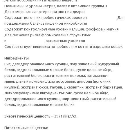
легкой абсорбции питательных веществ
Повышенные уровни натрия, калия и витаминов группы В
Для компенсации потерь при рвоте и диарее
Содержит источник пребиотических волокон Для
поддержания баланса кишечной микробиоты
Содержит контролируемые уровни кальция, фосфора и магния
Для снижения риска формирования струвитных
и оксалатных уролитов
Соответствует пищевым потребностям котят и взрослых кошек
Ингредиенты:
Рис, дегидрированное мясо курицы, жир животный, кукурузный
белок, гидролизованные мясные белки, сухое цельное яйцо,
растительный белок, растительные волокна, витаминно-
минеральный комплекс, жир лососевый, цикорий (источник
инулина), экстракт юкки, таурин, L-карнитин, экстракт бархатцев.
Легкопереваримые ингредиенты: рис, сухое цельное яйцо,
дегидрированное мясо курицы, жир животный, растительный
белок, гидролизованные мясные белки.
Энергетическая ценность – 3971 ккал/кг.
Питательные вещества: