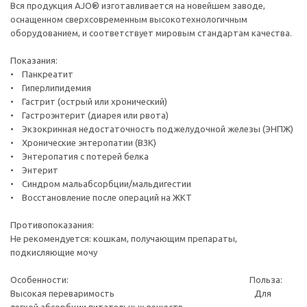
Вся продукция AJO® изготавливается на новейшем заводе,
оснащенном сверхсовременным высокотехнологичным
оборудованием, и соответствует мировым стандартам качества.
Показания:
• Панкреатит
• Гиперлипидемия
• Гастрит (острый или хронический)
• Гастроэнтерит (диарея или рвота)
• Экзокринная недостаточность поджелудочной железы (ЭНПЖ)
• Хронические энтеропатии (ВЗК)
• Энтеропатия с потерей белка
• Энтерит
• Синдром мальабсорбции/мальдигестии
• Восстановление после операций на ЖКТ
Противопоказания:
Не рекомендуется: кошкам, получающим препараты,
подкисляющие мочу
Особенности: Польза:
Высокая переваримость Для