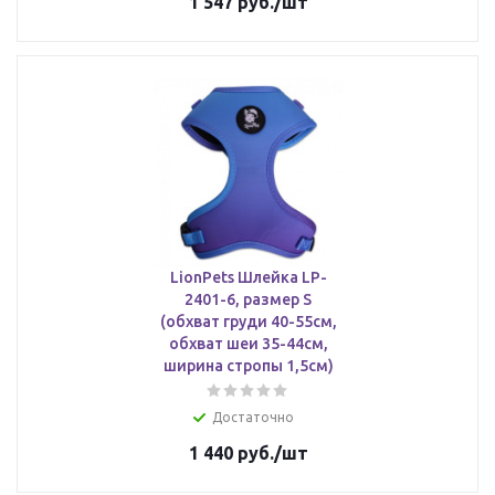
1 547
руб.
/шт
LionPets Шлейка LP-
2401-6, размер S
(обхват груди 40-55см,
обхват шеи 35-44см,
ширина стропы 1,5см)
Достаточно
1 440
руб.
/шт