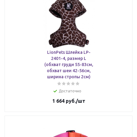
LionPets Шлейка LP-
2401-4, размер L
(обхват груди 55-83см,
обхват шеи 42-56см,
ширина стропы 2см)
Достаточно
1 664
руб.
/шт