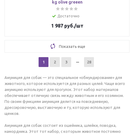
kg olive greeen
Достаточно
1 987
руб.
/шт
Показать еще
1
2
3
28
Амуниция для собак — это специальное «обмундирование» для
животного, которое используется для разных целей. Чаще всего
амуницию используют для прогулок. Этот набор материалов
обеспечивает отличную связь между животным и его хозяином.
По своим функциям амуниция делится на повседневную,
дрессировочную, выставочную и ту, которую используют для
щенков.
Амуниция для собак состоит из ошейника, шлейки, поводка,
намордника. Этот тот набор, с которым животное постоянно