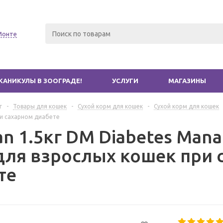
Монте
КАНИКУЛЫ В ЗООГРАДЕ!
УСЛУГИ
МАГАЗИНЫ
г
-
Товары для кошек
-
Сухой корм для кошек
-
Сухой корм для кошек
ри сахарном диабете
an 1.5кг DM Diabetes Man
для взрослых кошек при 
те