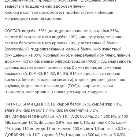
Добавление расторопши способствует улучшению обмена
веществ и поддержанию здоровья печени.
Клюква в составе способствует профилактике инфекций
мочевыделительной системы.
СОСТАВ: индейка 33% (дегидрированное мясо индейки 23%,
свежее бескостное мясо индейки 10%), рис, кукуруза, чечевица,
свежее бескостное мясо кролика 10%, растительный белок
(кукурузный), гидролизованные мясные белки, жир животный
(очищенный на 99%, куриный жир), минеральный комплекс, пивные
дрожжи (источник маннанолигосахаридов (MOS)), сушеная мякоть
свеклы, плазма крови, семена льна, DL-метионин, витаминный
комплекс (А, D, E, К3, В1, В2, В4, В6, В12, ниацин, пантотеновая
кислота, биотин, фолиевая кислота), корень цикория (источник
инулина, фруктоолигосахаридов (FOS)), L-карнитин, юкка
Шидигера, расторопша, клюква, розмарин, спирулина.
ПИТАТЕЛЬНАЯ ЦЕННОСТЬ: сырой белок 32%, сырой жир 10%,
влага 8%, сырая зола 7,4%, сырая клетчатка 3,2%.
ВИТАМИНЫ И МИНЕРАЛЫ, НА 1 КГ: A 20 000 ME, D3 1 500 ME, E 100
МЕ, кальций 1,0%, фосфор 0,9%, магний 0,1%, натрий 0,6%, калий
1%, цинк 110 мг, медь 15 мг, железо 100 мг, йод 1,5 мг, селен 0,3 мг.
ДОБАВКИ, НА 1 КГ: таурин 0,3%, L-карнитин 300 мг, омега-3 0,3%,