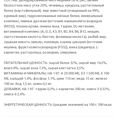
СОСТАВ: дегидрированное мясо индейки 28%, рис, свежее
бескостное мясо утки 20%, чечевица, кукуруза, растительный
белок (картофельный), жир животный (очищенный на 99%,
куриный жир), гидролизованные мясные белки, минеральный
комплекс, пивные дрожжи (источник маннанолигосахаридов
(MOS)), плазма крови, семена льна, таурин, DL-метионин,
витаминный комплекс (А, D, E, К3, В1, В2, В4, В6, В12, ниацин,
пантотеновая кислота, биотин, фолиевая кислота), рыбий жир,
сушеная мякоть свеклы, псиллиум, корень цикория (источник
инулина, фруктоолигосахаридов (FOS)), юкка Шидигера, L-
карнитин, расторопша, розмарин, спирулина.
ПИТАТЕЛЬНАЯ ЦЕННОСТЬ: сырой белок 32%, сырой жир 14,5%,
влага 8%, сырая зола 7,3%, сырая клетчатка 3,5%.
ВИТАМИНЫ И МИНЕРАЛЫ, НА 1 КГ: A 20 000 ME, D3 1 500 ME, E 100
МЕ, кальций 1,4%, фосфор 1,1%, цинк 110 мг, медь 15 мг, железо
100 мг, йод 1,5 мг, селен 0,3 мг.
ДОБАВКИ, НА 1 КГ: таурин 0,3%, L-карнитин 300 мг, омега-3 0,32%,
омега-6 2,4%.
ЭНЕРГЕТИЧЕСКАЯ ЦЕННОСТЬ (средние значения) на 100 г: 390 ккал.