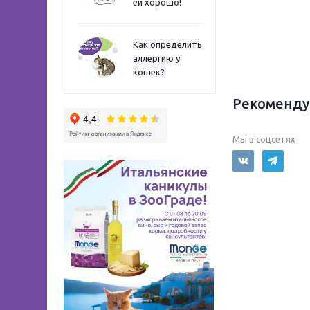
ей хорошо!
Как определить
аллергию у
кошек?
Рекоменду
Мы в соцсетях