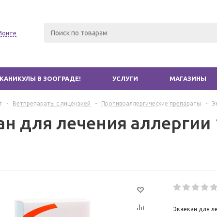
Монте
КАНИКУЛЫ В ЗООГРАДЕ!
УСЛУГИ
МАГАЗИНЫ
г
-
Ветпрепараты с лицензией
-
Противоаллергические препараты
-
Э
н для лечения аллергии 1
Экзекан для ле