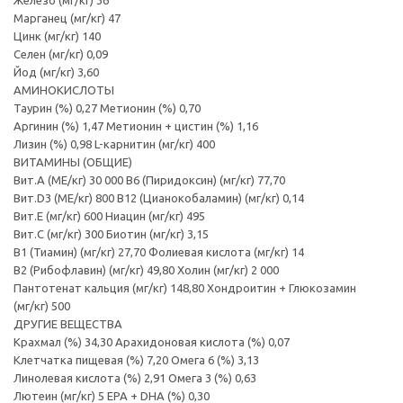
Железо (мг/кг) 36
Марганец (мг/кг) 47
Цинк (мг/кг) 140
Селен (мг/кг) 0,09
Йод (мг/кг) 3,60
АМИНОКИСЛОТЫ
Таурин (%) 0,27 Метионин (%) 0,70
Аргинин (%) 1,47 Метионин + цистин (%) 1,16
Лизин (%) 0,98 L-карнитин (мг/кг) 400
ВИТАМИНЫ (ОБЩИЕ)
Вит.А (МЕ/кг) 30 000 B6 (Пиридоксин) (мг/кг) 77,70
Вит.D3 (МЕ/кг) 800 B12 (Цианокобаламин) (мг/кг) 0,14
Вит.E (мг/кг) 600 Ниацин (мг/кг) 495
Вит.C (мг/кг) 300 Биотин (мг/кг) 3,15
B1 (Тиамин) (мг/кг) 27,70 Фолиевая кислота (мг/кг) 14
B2 (Рибофлавин) (мг/кг) 49,80 Холин (мг/кг) 2 000
Пантотенат кальция (мг/кг) 148,80 Хондроитин + Глюкозамин
(мг/кг) 500
ДРУГИЕ ВЕЩЕСТВА
Крахмал (%) 34,30 Арахидоновая кислота (%) 0,07
Клетчатка пищевая (%) 7,20 Омега 6 (%) 3,13
Линолевая кислота (%) 2,91 Омега 3 (%) 0,63
Лютеин (мг/кг) 5 EPA + DHA (%) 0,30