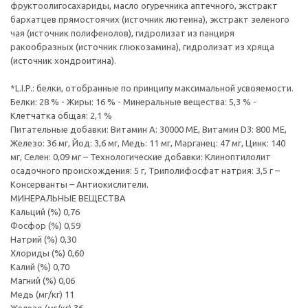
фруктоолигосахариды, масло огуречника аптечного, экстракт
бархатцев прямостоячих (источник лютеина), экстракт зеленого
чая (источник полифенолов), гидролизат из панциря
ракообразных (источник глюкозамина), гидролизат из хряща
(источник хондроитина).
*L.I.P.: белки, отобранные по принципу максимальной усвояемости.
Белки: 28 % - Жиры: 16 % - Минеральные вещества: 5,3 % -
Клетчатка общая: 2,1 %
Питательные добавки: Витамин A: 30000 ME, Витамин D3: 800 ME,
Железо: 36 мг, Йод: 3,6 мг, Медь: 11 мг, Марганец: 47 мг, Цинк: 140
мг, Ceлeн: 0,09 мг – Технологические добавки: Клиноптилолит
осадочного происхождения: 5 г, Триполифосфат натрия: 3,5 г –
Консерванты – Антиокислители.
МИНЕРАЛЬНЫЕ ВЕЩЕСТВА
Кальций (%) 0,76
Фосфор (%) 0,59
Натрий (%) 0,30
Хлориды (%) 0,60
Калий (%) 0,70
Магний (%) 0,06
Медь (мг/кг) 11