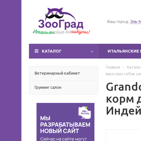
Ваш город:
Эль-
КАТАЛОГ
ИТАЛЬЯНСКИЕ 
Главная
-
Катало
Ветеринарный кабинет
взрослых собак ср
Grand
Груминг салон
корм 
Индей