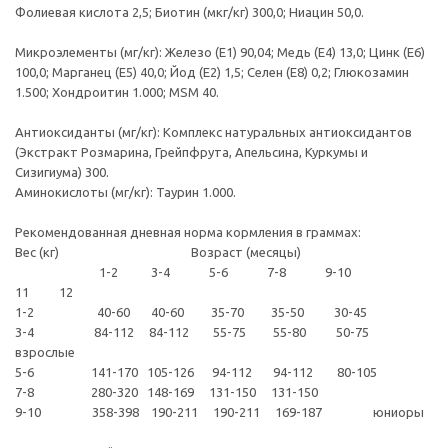
Фолиевая кислота 2,5; Биотин (мкг/кг) 300,0; Ниацин 50,0.
Микроэлементы (мг/кг): Железо (E1) 90,04; Медь (Е4) 13,0; Цинк (E6)
100,0; Марганец (E5) 40,0; Йод (E2) 1,5; Селен (E8) 0,2; Глюкозамин
1.500; Хондроитин 1.000; MSM 40.
Антиоксиданты (мг/кг): Комплекс натуральных антиоксидантов
(Экстракт Розмарина, Грейпфрута, Апельсина, Куркумы и
Сизигиума) 300.
Аминокислоты (мг/кг): Таурин 1.000.
Рекомендованная дневная норма кормления в граммах:
Вес (кг) Возраст (месяцы)
1-2 3-4 5-6 7-8 9-10
11 12
1-2 40-60 40-60 35-70 35-50 30-45
3-4 84-112 84-112 55-75 55-80 50-75
взрослые
5-6 141-170 105-126 94-112 94-112 80-105
7-8 280-320 148-169 131-150 131-150
9-10 358-398 190-211 190-211 169-187 юниоры