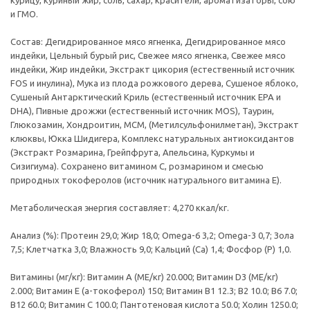
курицу, куриный жир, соль, сахар, красители, ароматизаторы, сою
и ГМО.
Состав: Дегидрированное мясо ягненка, Дегидрированное мясо
индейки, Цельный бурый рис, Свежее мясо ягненка, Свежее мясо
индейки, Жир индейки, Экстракт цикория (естественный источник
FOS и инулина), Мука из плода рожкового дерева, Сушеное яблоко,
Сушеный Антарктический Криль (естественный источник EPA и
DHA), Пивные дрожжи (естественный источник MOS), Таурин,
Глюкозамин, Хондроитин, MCM, (Метилсульфонилметан), Экстракт
клюквы, Юкка Шидигера, Комплекс натуральных антиоксидантов
(Экстракт Розмарина, Грейпфрута, Апельсина, Куркумы и
Сизигиума). Сохранено витамином С, розмарином и смесью
природных токоферолов (источник натурального витамина Е).
Метаболическая энергия составляет: 4,270 ккал/кг.
Анализ (%): Протеин 29,0; Жир 18,0; Omega-6 3,2; Omega-3 0,7; Зола
7,5; Клетчатка 3,0; Влажность 9,0; Кальций (Са) 1,4; Фосфор (P) 1,0.
Витамины (мг/кг): Витамин A (МЕ/кг) 20.000; Витамин D3 (МЕ/кг)
2.000; Витамин E (a-токоферол) 150; Витамин В1 12.3; B2 10.0; B6 7.0;
B12 60.0; Витамин C 100.0; Пантотеновая кислота 50.0; Холин 1250.0;