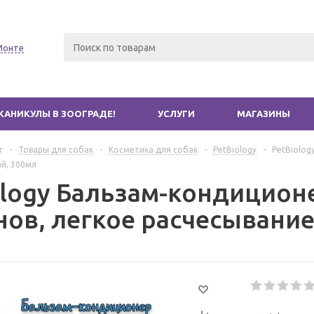
Монте
КАНИКУЛЫ В ЗООГРАДЕ!
УСЛУГИ
МАГАЗИНЫ
г
-
Товары для собак
-
Косметика для собак
-
PetBiology
-
PetBiolog
й, 300мл
ology Бальзам-кондиционе
нов, легкое расчесывание