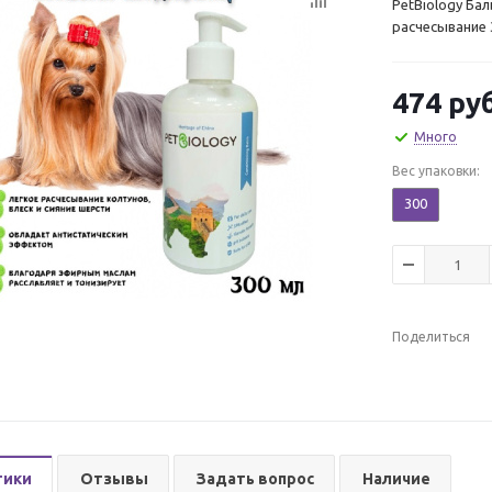
PetBiology Ба
расчесывание 
474
руб
Много
Вес упаковки:
300
Поделиться
тики
Отзывы
Задать вопрос
Наличие