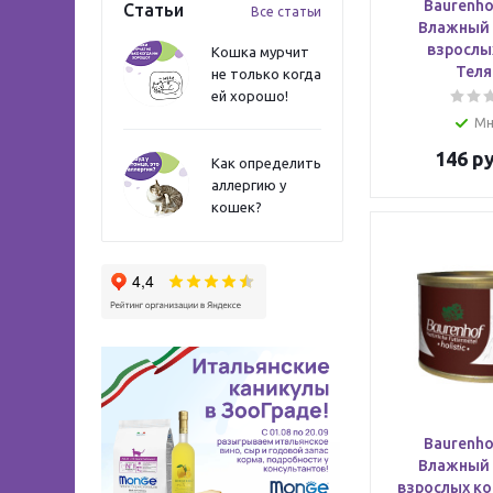
Baurenhof
Статьи
Все статьи
Влажный 
взрослы
Кошка мурчит
Теля
не только когда
ей хорошо!
Мн
146
ру
Как определить
аллергию у
кошек?
Baurenhof
Влажный 
взрослых ко