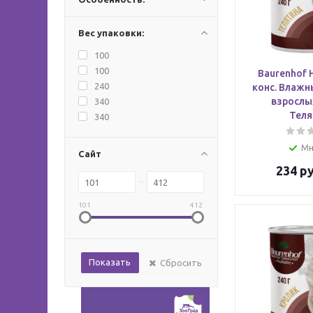
Вес упаковки:
100
100
Baurenhof H
240
конс. Влажн
взрослы
340
Теля
340
Мн
Сайт
234
ру
101
412
Сбросить