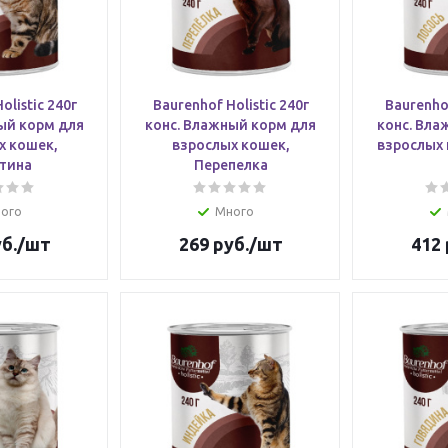
olistic 240г
Baurenhof Holistic 240г
Baurenhof
ый корм для
конс. Влажный корм для
конс. Вла
х кошек,
взрослых кошек,
взрослых 
тина
Перепелка
ого
Много
б.
/шт
269
руб.
/шт
412