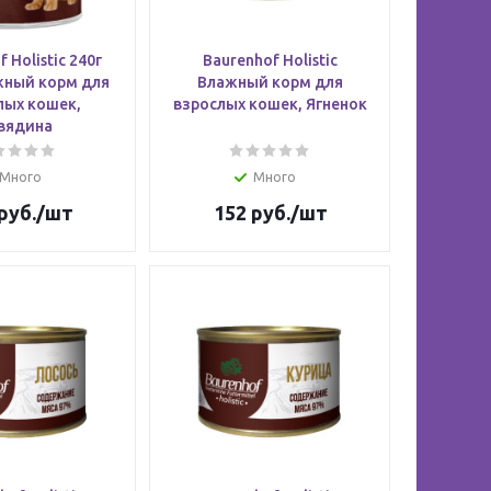
 Holistic 240г
Baurenhof Holistic
жный корм для
Влажный корм для
лых кошек,
взрослых кошек, Ягненок
вядина
Много
Много
руб.
/шт
152
руб.
/шт