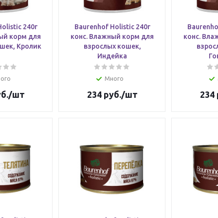
olistic 240г
Baurenhof Holistic 240г
Baurenhof
ый корм для
конс. Влажный корм для
конс. Вла
шек, Кролик
взрослых кошек,
взрос
Индейка
Го
ого
Много
б.
/шт
234
руб.
/шт
234