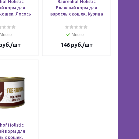
hof Holistic
Baurenhof Holistic
й корм для
Влажный корм для
кошек, Лосось
взрослых кошек, Курица
Много
Много
руб.
/шт
146
руб.
/шт
hof Holistic
й корм для
лых кошек,