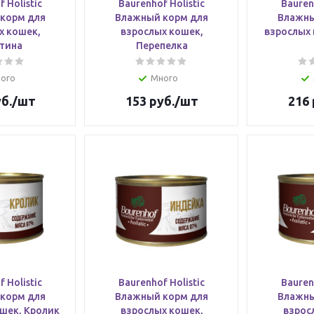
 Holistic
Baurenhof Holistic
Bauren
корм для
Влажный корм для
Влажны
х кошек,
взрослых кошек,
взрослых 
тина
Перепелка
ого
Много
б.
/шт
153
руб.
/шт
216
 Holistic
Baurenhof Holistic
Bauren
корм для
Влажный корм для
Влажны
шек, Кролик
взрослых кошек,
взрос