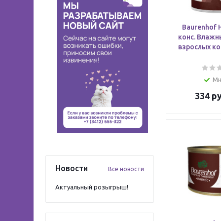
Baurenhof H
конс. Влажн
взрослых ко
Мн
334
ру
Новости
Все новости
Актуальный розыгрыш!