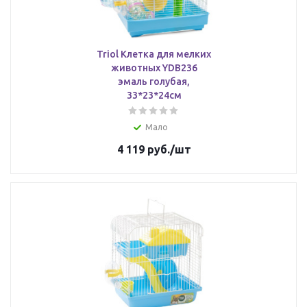
Triol Клетка для мелких
животных YDB236
эмаль голубая,
33*23*24см
Мало
4 119
руб.
/шт