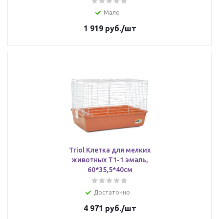
Мало
1 919
руб.
/шт
Triol Клетка для мелких
животных Т1-1 эмаль,
60*35,5*40см
Достаточно
4 971
руб.
/шт