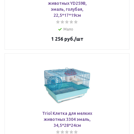
животных YD259В,
эмаль, голубая,
22,5*17*19см
Мало
1 256
руб.
/шт
Triol Клетка для мелких
животных 3304 эмаль,
34,5*28*24см