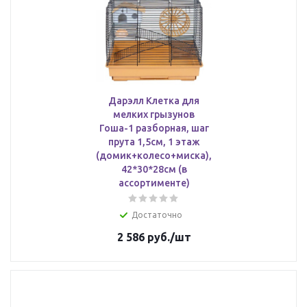
Дарэлл Клетка для
мелких грызунов
Гоша-1 разборная, шаг
прута 1,5см, 1 этаж
(домик+колесо+миска),
42*30*28см (в
ассортименте)
Достаточно
2 586
руб.
/шт