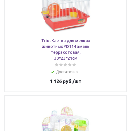
Triol Клетка для мелких
животных YD114 эмаль
терракотовая,
30*23*21см
Достаточно
1 126
руб.
/шт