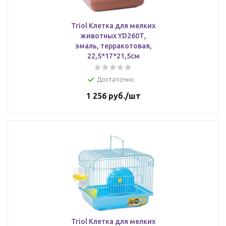
Triol Клетка для мелких
животных YD260Т,
эмаль, терракотовая,
22,5*17*21,5см
Достаточно
1 256
руб.
/шт
Triol Клетка для мелких