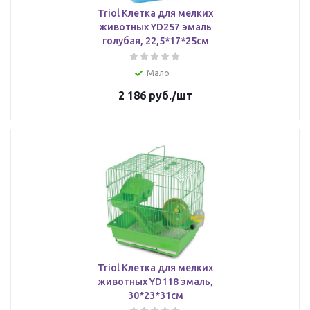
Triol Клетка для мелких
животных YD257 эмаль
голубая, 22,5*17*25см
Мало
2 186
руб.
/шт
Triol Клетка для мелких
животных YD118 эмаль,
30*23*31см