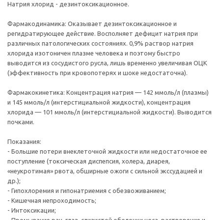
Натрия хлорид - дезинтоксикационное.
Фармакодинамика: Оказывает дезинтоксикационное и
регидратирующее действие. Восполняет дефицит натрия при
различных патологических состояниях. 0,9% раствор натрия
хлорида изотоничен плазме человека и поэтому быстро
выводится из сосудистого русла, лишь временно увеличивая ОЦК
(эффективность при кровопотерях и шоке недостаточна).
Фармакокинетика: Концентрация натрия — 142 ммоль/л (плазмы)
и 145 ммоль/л (интерстициальной жидкости), концентрация
хлорида — 101 ммоль/л (интерстициальной жидкости). Выводится
почками.
Показания:
- Большие потери внеклеточной жидкости или недостаточное ее
поступление (токсическая диспепсия, холера, диарея,
«неукротимая» рвота, обширные ожоги с сильной экссудацией и
др.);
- Гипохлоремия и гипонатриемия с обезвоживанием;
- Кишечная непроходимость;
- Интоксикации;