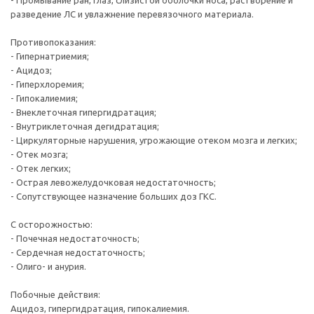
- Промывание ран, глаз, слизистой оболочки носа, растворение и
разведение ЛС и увлажнение перевязочного материала.
Противопоказания:
- Гипернатриемия;
- Ацидоз;
- Гиперхлоремия;
- Гипокалиемия;
- Внеклеточная гипергидратация;
- Внутриклеточная дегидратация;
- Циркуляторные нарушения, угрожающие отеком мозга и легких;
- Отек мозга;
- Отек легких;
- Острая левожелудочковая недостаточность;
- Сопутствующее назначение больших доз ГКС.
С осторожностью:
- Почечная недостаточность;
- Сердечная недостаточность;
- Олиго- и анурия.
Побочные действия:
Ацидоз, гипергидратация, гипокалиемия.