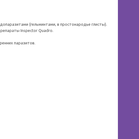
ндопаразитами (гельминтами, в простонародье глисты).
репараты Inspector Quadro.
тренних паразитов.