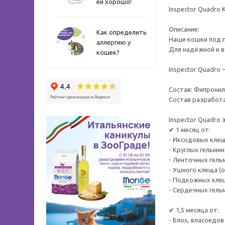
ей хорошо!
Inspector Quadro К
Описание:
Как определить
Наши кошки под п
аллергию у
Для надёжной и в
кошек?
Inspector Quadro
Состав: Фипронил
Состав разработан
Inspector Quadro
✔ 1 месяц от:
- Иксодовых клещ
- Круглых гельми
- Ленточных гель
- Ушного клеща (
- Подкожных кле
- Сердечных гель
✔ 1,5 месяца от:
- Блох, власоедов