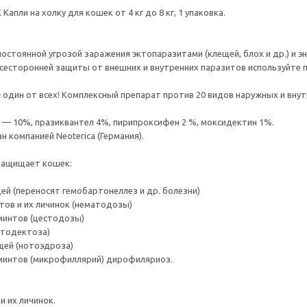
 Капли на холку для кошек от 4 кг до 8 кг, 1 упаковка.
остоянной угрозой заражения эктопаразитами (клещей, блох и др.) и э
сесторонней защиты от внешних и внутренних паразитов используйте п
 – один от всех! Комплексный препарат против 20 видов наружных и вну
 — 10%, празиквантел 4%, пирипроксифен 2 %, моксидектин 1%.
 компанией Neoterica (Германия).
 защищает кошек:
ей (переносят гемобартонеллез и др. болезни)
нтов и их личинок (нематодозы)
минтов (цестодозы)
отодектоза)
щей (нотоэдроза)
минтов (микрофиллярий) дирофиляриоз.
 и их личинок.