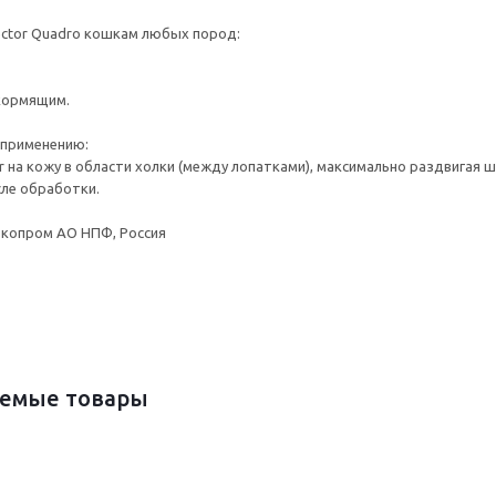
ector Quadro кошкам любых пород:
кормящим.
 применению:
or на кожу в области холки (между лопатками), максимально раздвигая
сле обработки.
Экопром АО НПФ, Россия
емые товары