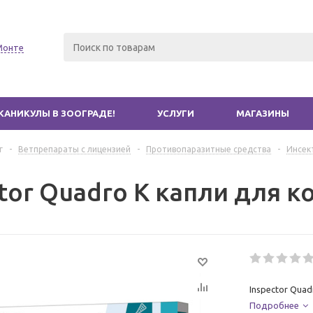
Монте
КАНИКУЛЫ В ЗООГРАДЕ!
УСЛУГИ
МАГАЗИНЫ
г
-
Ветпрепараты с лицензией
-
Противопаразитные средства
-
Инсек
tor Quadro К капли для ко
Inspector Quad
Подробнее