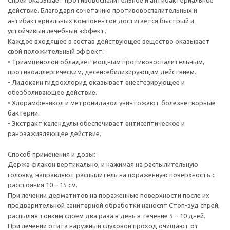
Спрей оказывает противовоспалительное и антибактериальное
действие. Благодаря сочетанию противовоспалительных и
антибактериальных компонентов достигается быстрый и
устойчивый лечебный эффект.
Каждое входящее в состав действующее вещество оказывает
свой положительный эффект:
• Триамцинолон обладает мощным противовоспалительным,
противоаллергическим, десенсебилизирующим действием.
• Лидокаин гидрохлорид оказывает анестезирующее и
обезболивающее действие.
• Хлорамфеникол и метронидазол уничтожают болезнетворные
бактерии.
• Экстракт календулы обеспечивает антисептическое и
ранозаживляющее действие.
Способ применения и дозы:
Держа флакон вертикально, и нажимая на распылительную
головку, направляют распылитель на пораженную поверхность с
расстояния 10 – 15 см.
При лечении дерматитов на пораженные поверхности после их
предварительной санитарной обработки наносят Стоп-зуд спрей,
распыляя тонким слоем два раза в день в течение 5 – 10 дней.
При лечении отита наружный слуховой проход очищают от