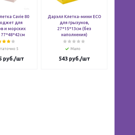
Клетка Cavie 80
Дарэлл Клетка-мини ЕСО
юджет для
для грызунов,
в и морских
27*15*13см (без
 77*48*42см
наполнения)
таточно 5
Мало
5 руб.
/шт
543
руб.
/шт