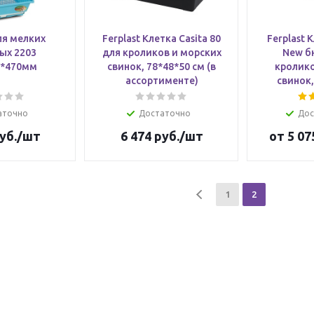
ля мелких
Ferplast Клетка Casita 80
Ferplast 
ых 2203
для кроликов и морских
New б
0*470мм
свинок, 78*48*50 см (в
кролико
ассортименте)
свинок,
аточно
Достаточно
Дос
уб.
/шт
6 474
руб.
/шт
от
5 07
1
2