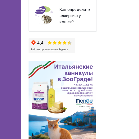
Как определить
аллергию у
кошек?