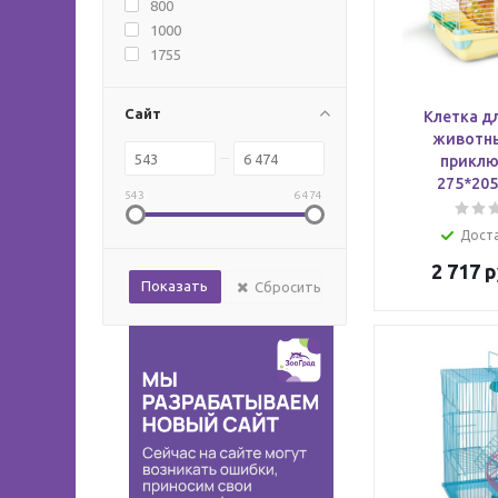
800
1000
1755
Сайт
Клетка д
животны
приклю
275*20
543
6 474
Дост
2 717
р
Сбросить