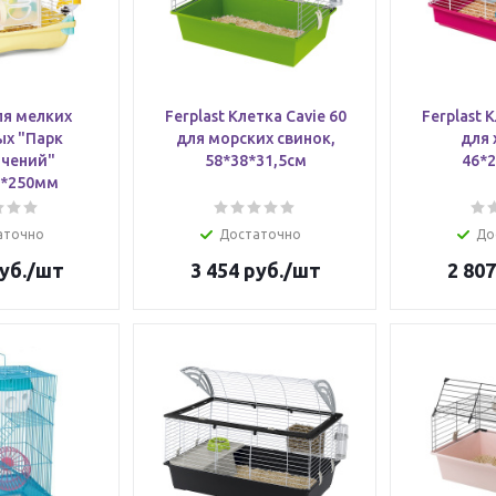
ля мелких
Ferplast Клетка Cavie 60
Ferplast К
х "Парк
для морских свинок,
для 
чений"
58*38*31,5см
46*2
5*250мм
аточно
Достаточно
До
уб.
/шт
3 454
руб.
/шт
2 807