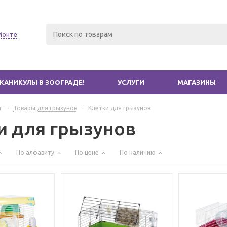
Монте
КАНИКУЛЫ В ЗООГРАДЕ!
УСЛУГИ
МАГАЗИНЫ
г
-
Товары для грызунов
-
Клетки для грызунов
и для грызунов
По алфавиту
По цене
По наличию