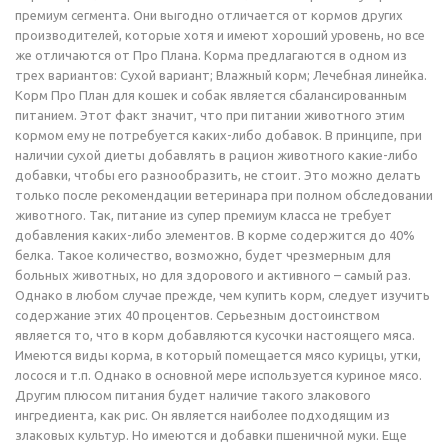
премиум сегмента. Они выгодно отличается от кормов других
производителей, которые хотя и имеют хороший уровень, но все
же отличаются от Про Плана. Корма предлагаются в одном из
трех вариантов: Сухой вариант; Влажный корм; Лечебная линейка.
Корм Про План для кошек и собак является сбалансированным
питанием. Этот факт значит, что при питании животного этим
кормом ему не потребуется каких-либо добавок. В принципе, при
наличии сухой диеты добавлять в рацион животного какие-либо
добавки, чтобы его разнообразить, не стоит. Это можно делать
только после рекомендации ветеринара при полном обследовании
животного. Так, питание из супер премиум класса не требует
добавления каких-либо элементов. В корме содержится до 40%
белка. Такое количество, возможно, будет чрезмерным для
больных животных, но для здорового и активного – самый раз.
Однако в любом случае прежде, чем купить корм, следует изучить
содержание этих 40 процентов. Серьезным достоинством
является то, что в корм добавляются кусочки настоящего мяса.
Имеются виды корма, в который помещается мясо курицы, утки,
лосося и т.п. Однако в основной мере используется куриное мясо.
Другим плюсом питания будет наличие такого злакового
ингредиента, как рис. Он является наиболее подходящим из
злаковых культур. Но имеются и добавки пшеничной муки. Еще