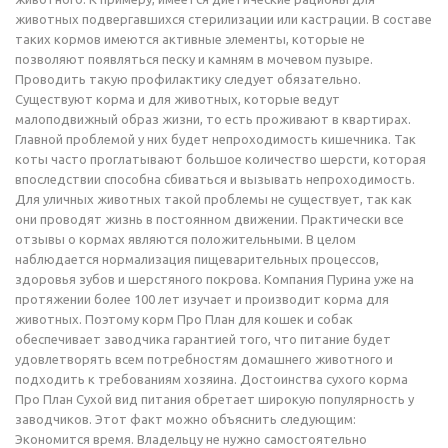
животных подвергавшихся стерилизации или кастрации. В составе
таких кормов имеются активные элементы, которые не
позволяют появляться песку и камням в мочевом пузыре.
Проводить такую профилактику следует обязательно.
Существуют корма и для животных, которые ведут
малоподвижный образ жизни, то есть проживают в квартирах.
Главной проблемой у них будет непроходимость кишечника. Так
коты часто проглатывают большое количество шерсти, которая
впоследствии способна сбиваться и вызывать непроходимость.
Для уличных животных такой проблемы не существует, так как
они проводят жизнь в постоянном движении. Практически все
отзывы о кормах являются положительными. В целом
наблюдается нормализация пищеварительных процессов,
здоровья зубов и шерстяного покрова. Компания Пурина уже на
протяжении более 100 лет изучает и производит корма для
животных. Поэтому корм Про План для кошек и собак
обеспечивает заводчика гарантией того, что питание будет
удовлетворять всем потребностям домашнего животного и
подходить к требованиям хозяина. Достоинства сухого корма
Про План Сухой вид питания обретает широкую популярность у
заводчиков. Этот факт можно объяснить следующим:
Экономится время. Владельцу не нужно самостоятельно