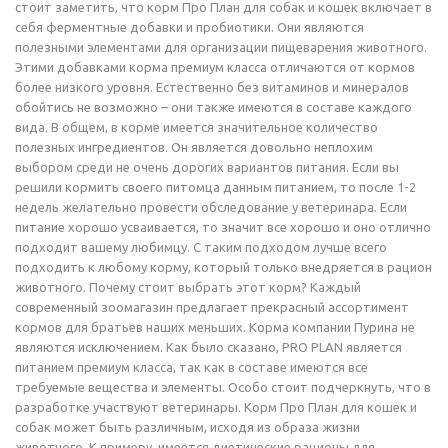
стоит заметить, что корм Про План для собак и кошек включает в
себя ферментные добавки и пробиотики. Они являются
полезными элементами для организации пищеварения животного.
Этими добавками корма премиум класса отличаются от кормов
более низкого уровня. Естественно без витаминов и минералов
обойтись не возможно – они также имеются в составе каждого
вида. В общем, в корме имеется значительное количество
полезных ингредиентов. Он является довольно неплохим
выбором среди не очень дорогих вариантов питания. Если вы
решили кормить своего питомца данным питанием, то после 1-2
недель желательно провести обследование у ветеринара. Если
питание хорошо усваивается, то значит все хорошо и оно отлично
подходит вашему любимцу. С таким подходом лучше всего
подходить к любому корму, который только внедряется в рацион
животного. Почему стоит выбрать этот корм? Каждый
современный зоомагазин предлагает прекрасный ассортимент
кормов для братьев наших меньших. Корма компании Пурина не
являются исключением. Как было сказано, PRO PLAN является
питанием премиум класса, так как в составе имеются все
требуемые вещества и элементы. Особо стоит подчеркнуть, что в
разработке участвуют ветеринары. Корм Про План для кошек и
собак может быть различным, исходя из образа жизни
животного. К примеру, имеется диетические рационы для