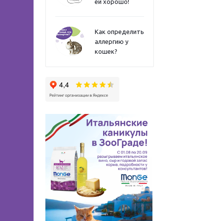
ей хорошо!
Как определить
аллергию у
кошек?