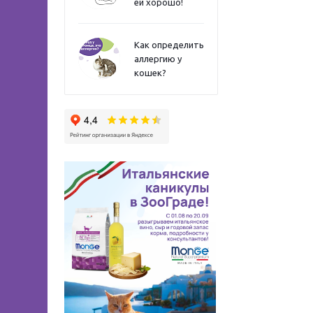
ей хорошо!
Как определить
аллергию у
кошек?