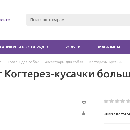
Монте
КАНИКУЛЫ В ЗООГРАДЕ!
УСЛУГИ
МАГАЗИНЫ
г
-
Товары для собак
-
Аксессуары для собак
-
Когтерезы, кусачки
-
r Когтерез-кусачки боль
Hunter Когтер