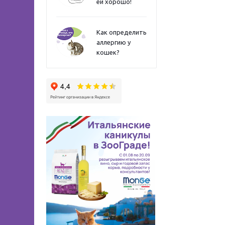
ей хорошо!
Как определить
аллергию у
кошек?