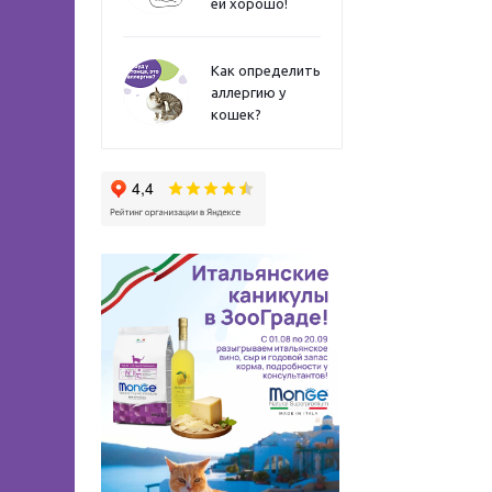
ей хорошо!
Как определить
аллергию у
кошек?