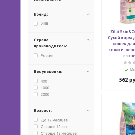
Бренд:
Zillii
Zillii Skin&
Сухой корм 
Страна
кошек для
производитель:
кожи и шерс
Россия
с ягн
Мн
Вес упаковки:
562
ру
400
1000
2000
Возраст:
До 12 месяцев
Старше 12 лет
Старше 12 месяцев