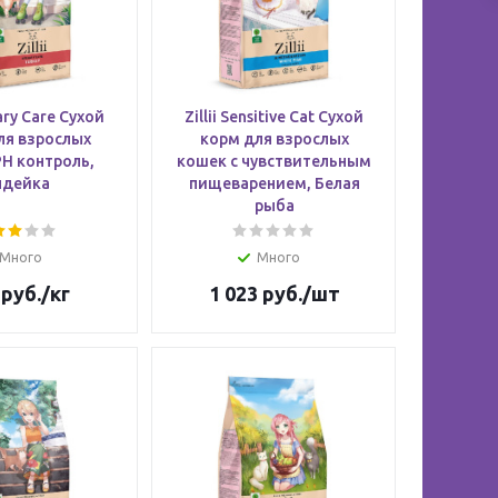
nary Care Сухой
Zillii Sensitive Cat Сухой
ля взрослых
корм для взрослых
H контроль,
кошек c чувствительным
ндейка
пищеварением, Белая
рыба
Много
Много
руб.
/кг
1 023
руб.
/шт