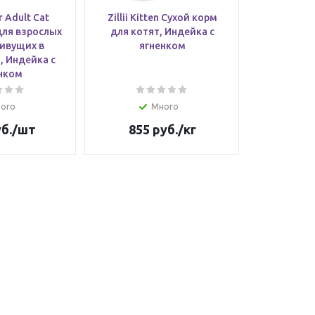
or Adult Cat
Zillii Kitten Сухой корм
для взрослых
для котят, Индейка с
ивущих в
ягненком
 Индейка с
нком
ого
Много
б.
/шт
855
руб.
/кг