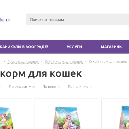
Монте
КАНИКУЛЫ В ЗООГРАДЕ!
УСЛУГИ
МАГАЗИНЫ
г
-
Товары для кошек
-
Сухой корм для кошек
-
Сухой корм для кошек
 корм для кошек
По алфавиту
По цене
По наличию