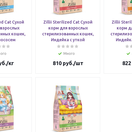
ized Cat Сухой
Zillii Sterilized Cat Сухой
Zillii Ster
 взрослых
корм для взрослых
корм д
нных кошек,
стерилизованных кошек,
стерилизо
лососем
Индейка с уткой
Индейка
ого
Много
уб.
/кг
810
руб.
/шт
822