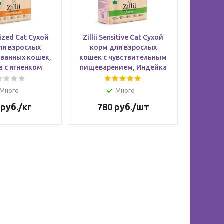
ilized Cat Сухой
Zillii Sensitive Cat Сухой
ля взрослых
корм для взрослых
ванных кошек,
кошек c чувствительным
 с ягненком
пищеварением, Индейка
Много
Много
руб.
/кг
780
руб.
/шт