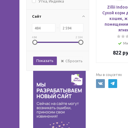
Утка, Индейка
Zillii Indo
Сухой корм 
Сайт
кошек, ж
помещении,
ягне
484
2 594
Мн
822
ру
Сбросить
Мы в соцсетях