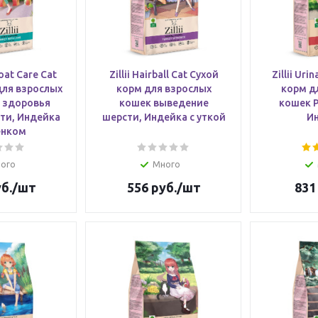
Coat Care Cat
Zillii Hairball Cat Сухой
Zillii Uri
для взрослых
корм для взрослых
корм д
 здоровья
кошек выведение
кошек P
ти, Индейка
шерсти, Индейка с уткой
И
енком
ого
Много
б.
/шт
556
руб.
/шт
831