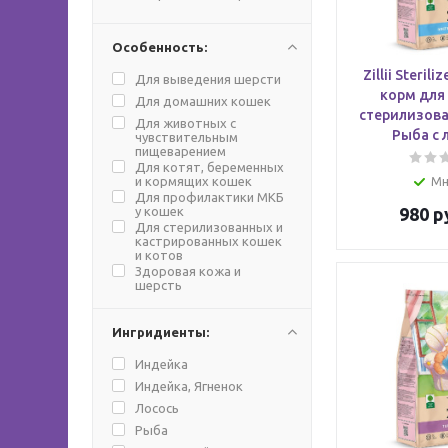
Особенность:
Zillii Steril
Для выведения шерсти
корм для
Для домашних кошек
стерилизова
Для животных с
Рыба с 
чувствительным
пищеварением
Для котят, беременных
и кормящих кошек
Мн
Для профилактики МКБ
у кошек
980
р
Для стерилизованных и
кастрированных кошек
и котов
Здоровая кожа и
шерсть
Ингридиенты:
Индейка
Индейка, Ягненок
Лосось
Рыба