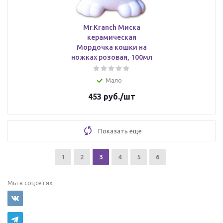
Mr.Kranch Миска
керамическая
Мордочка кошки на
ножках розовая, 100мл
Мало
453
руб.
/шт
Показать еще
1
2
3
4
5
6
Мы в соцсетях